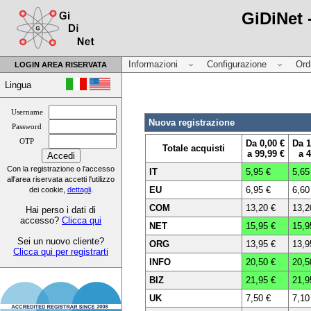
GiDiNet 
Informazioni
Configurazione
Ord
LOGIN AREA RISERVATA
Lingua
Username
Nuova registrazione
Password
OTP
Da 0,00 €
Da 1
Totale acquisti
a 99,99 €
a 4
Con la registrazione o l'accesso
IT
5,95 €
5,65
all'area riservata accetti l'utilizzo
EU
6,95 €
6,60
dei cookie,
dettagli
.
COM
13,20 €
13,2
Hai perso i dati di
accesso?
Clicca qui
NET
15,95 €
15,9
Sei un nuovo cliente?
ORG
13,95 €
13,9
Clicca qui per registrarti
INFO
20,50 €
20,5
BIZ
21,95 €
21,9
UK
7,50 €
7,10